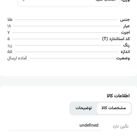
جنس
طلا
عیار
18
اجرت
7
کد استاندارد (T)
5
رنگ
زرد
اندازه
55
وضعیت
آماده ارسال
اطلاعات کالا
مشخصات کالا
توضیحات
undefined
نگین دارد