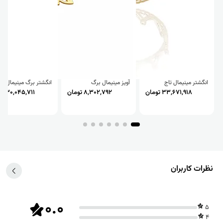
انگشتر مینیمال تاج
آویز مینیمال برگ
انگشتر برگ مینیمال
33,671,918 تومان
8,302,792 تومان
30,045,711 تومان
نظرات کاربران
0.0
5
4