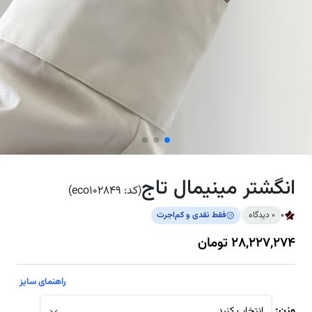
انگشتر مینیمال تاج
(کد: eco102849)
|
0
0 دیدگاه
فقط‌ نقدی و کم‌اجرت
28,227,274 تومان
راهنمای سایز
وزن:
انتخاب کنید