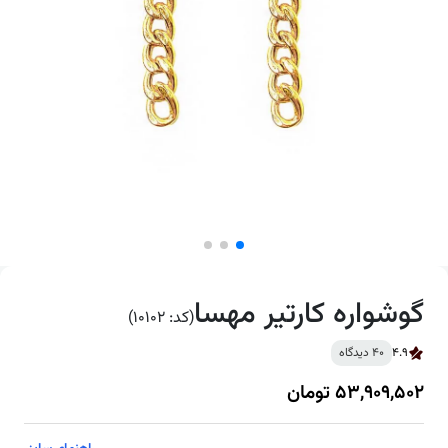
گوشواره کارتیر مهسا
(کد: 10102)
4.9
40 دیدگاه
53,909,502 تومان