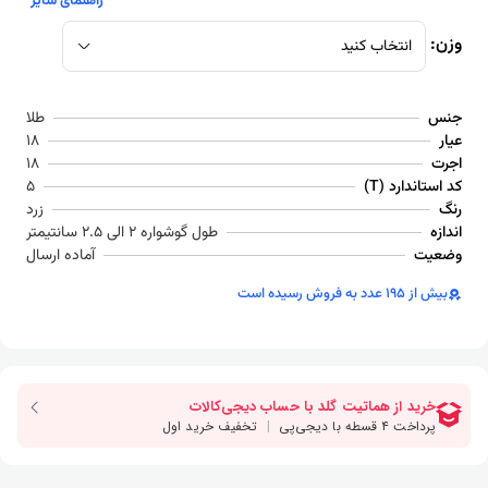
راهنمای سایز
وزن:
انتخاب کنید
جنس
طلا
عیار
18
اجرت
18
کد استاندارد (T)
5
رنگ
زرد
اندازه
طول گوشواره 2 الی 2.5 سانتیمتر
وضعیت
آماده ارسال
بیش از 195 عدد به فروش رسیده است