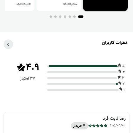
15,426,122
96,911,350
نظرات کاربران
4.9
5
4
3
37 امتیاز
2
1
رضا ثابت فرد
|
1405/04/02
خریدار