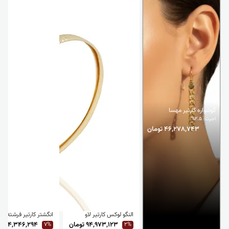
گوشواره کارتیر مهسا
اجرت: 2.5%
46,278,743 تومان
النگو لوکس کارتیر لاو
انگشتر کارتیر فرشته
94,973,123 تومان
14,346,294 تومان
7%
2%