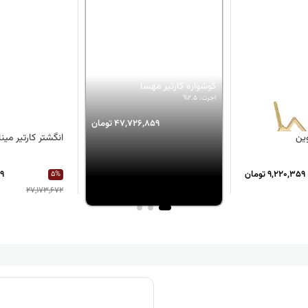
گوشواره کارتیر مهسا
اجرت: 2.5%
47,726,859 تومان
ین
انگشتر کارتیر مینا
9,220,359 تومان
89
5%
27,173,672