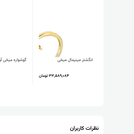
انگشتر مینیمال میخی
گوشواره میخی آو
33,589,084 تومان
نظرات کاربران