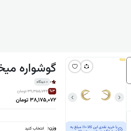
گوشواره میخ
0
0 دیدگاه
39,355,744 تومان
%3
38,175,072 تومان
با خرید نقدی این کالا 10٪ مبلغ به
وزن:
انتخاب کنید