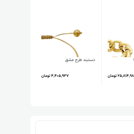
دستبند طرح عشق
گوشواره کارتیر مه
25,814,9 تومان
4,405,937 تومان
,394