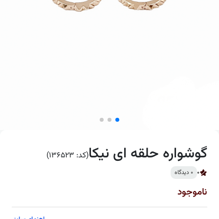
گوشواره حلقه ای نیکا
(کد: 136523)
0
0 دیدگاه
ناموجود