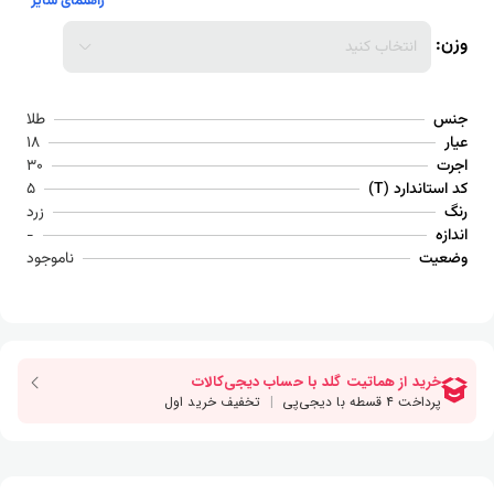
راهنمای سایز
وزن:
انتخاب کنید
جنس
طلا
عیار
18
اجرت
30
کد استاندارد (T)
5
رنگ
زرد
اندازه
-
وضعیت
ناموجود