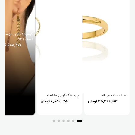
گوشواره کارتیر مهسا
اجرت: 2.5%
46,685,271 تومان
حلقه ساده مردانه
پیرسینگ گوش حلقه ای
35,366,913 تومان
8,850,254 تومان