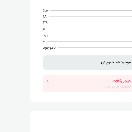
طلا
18
39
5
زرد
-
ناموجود
موجود شد خبرم کن