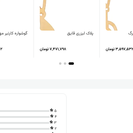
رگ
پلاک لیزری قایق
گوشواره کارتیر م
3,597,53 تومان
7,471,798 تومان
612
5
4
3
2