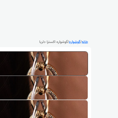
خانه
/
گوشواره
/
گوشواره اکسترا دلربا