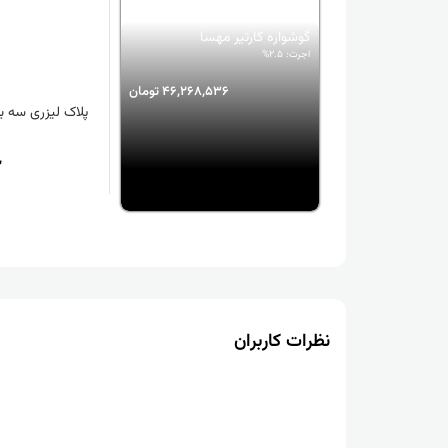
گوشواره کارتیر مهسا
اجرت: 2.5%
46,268,536 تومان
پلاک لیزری سه ب
2
نظرات کاربران