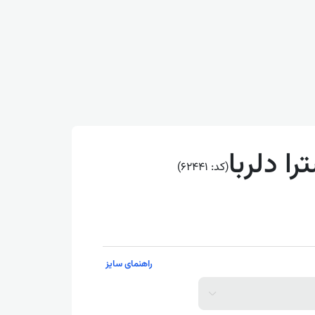
ا دلربا
(کد: 62441)
راهنمای سایز