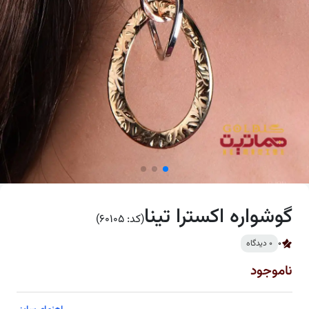
گوشواره اکسترا تینا
(کد: 60105)
0
0 دیدگاه
ناموجود