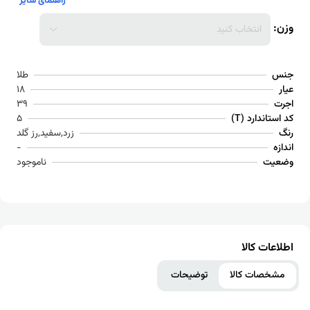
راهنمای سایز
وزن:
انتخاب کنید
جنس
طلا
عیار
18
اجرت
39
کد استاندارد (T)
5
رنگ
زرد,سفید,رز گلد
اندازه
-
وضعیت
ناموجود
اطلاعات کالا
مشخصات کالا
توضیحات