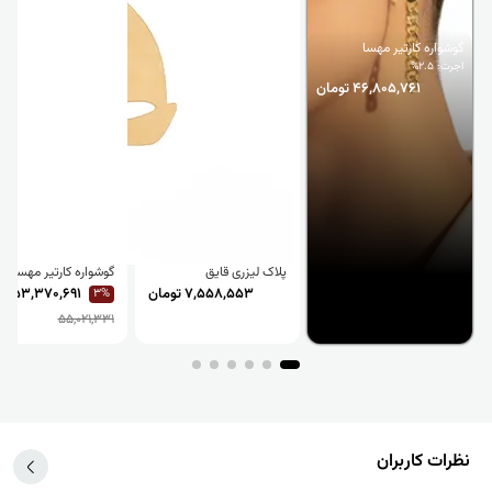
گوشواره کارتیر مهسا
اجرت: 2.5%
46,805,761 تومان
پلاک لیزری قایق
گوشواره کارتیر مهسا
7,558,553 تومان
53,370,691 تومان
3%
55,021,331
نظرات کاربران