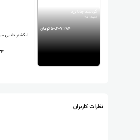
گردنبند جانا زرد
اجرت: 7%
50,207,284 تومان
انگشتر طنابی می
373
نظرات کاربران