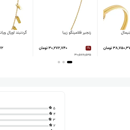
نیمال
زنجیر فلامینگو زیبا
گردنبند اوپال ویانا
38,750, تومان
30,272,740 تومان
472
1%
30,578,525
5
4
3
2