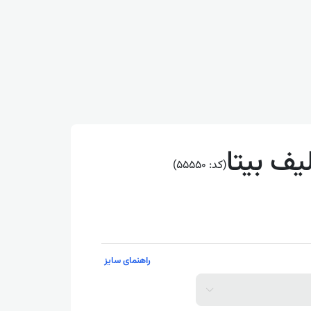
یف بیتا
(کد: 55550)
راهنمای سایز