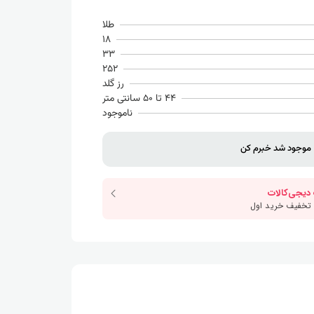
طلا
18
33
252
رز گلد
44 تا 50 سانتی متر
ناموجود
موجود شد خبرم کن