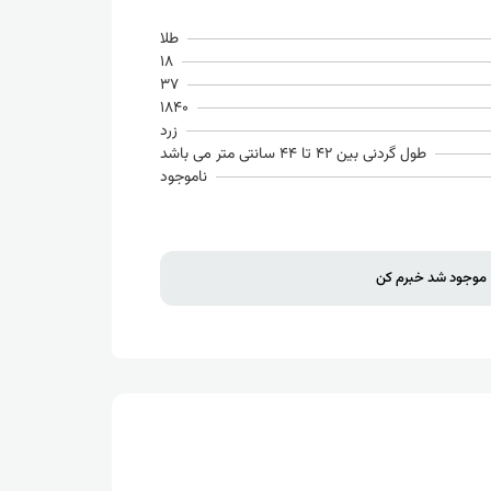
طلا
18
37
1840
زرد
طول گردنی بین 42 تا 44 سانتی متر می باشد
ناموجود
موجود شد خبرم کن