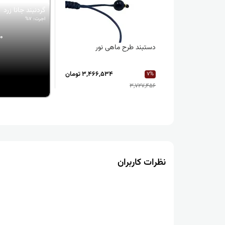
گردنبند جانا زرد
اجرت: 7%
80
دستبند طرح ماهی نور
3,466,534 تومان
7%
3,727,456
نظرات کاربران