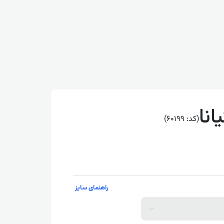
انا
(کد: 60199)
راهنمای سایز