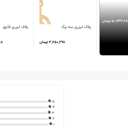
50,943,6 تومان
پلاک لیزری سه برگ
پلاک لیزری قایق
3,650,298 تومان
388
5
4
3
2
1