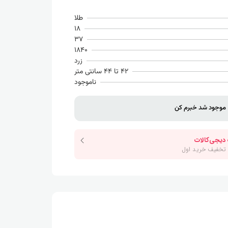
طلا
18
37
1840
زرد
42 تا 44 سانتی متر
ناموجود
موجود شد خبرم کن