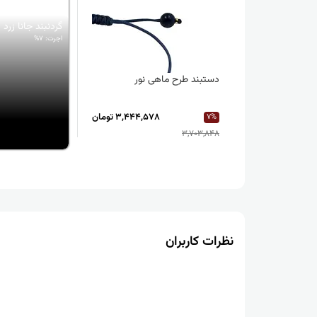
گردنبند جانا زرد
اجرت: 7%
دستبند طرح ماهی نور
3,444,578 تومان
7%
3,703,848
نظرات کاربران