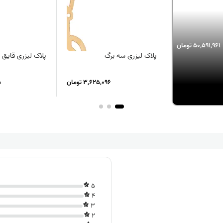
50,591,961 تومان
پلاک لیزری سه برگ
پلاک لیزری قایق
3,625,096 تومان
5
5
4
3
2