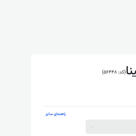
نا
(کد: 56448)
راهنمای سایز