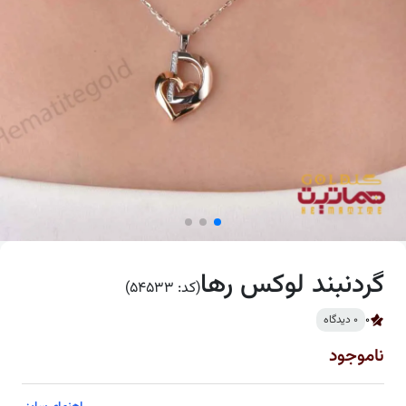
گردنبند لوکس رها
(کد: 54533)
0
0 دیدگاه
ناموجود