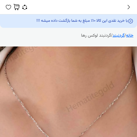
با خرید نقدی این کالا 10٪ مبلغ به شما بازگشت داده میشه !!!
خانه
/
گردنبند
/
گردنبند لوکس رها