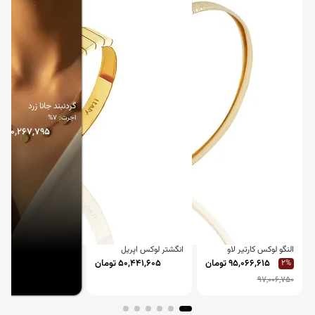
گردنبند جانا زرد
اجرت: 7%
50,267,795 تومان
النگو لوکس کارتیر لاو
انگشتر لوکس اپریل
95,066,615 تومان
50,441,605 تومان
2%
97,006,750