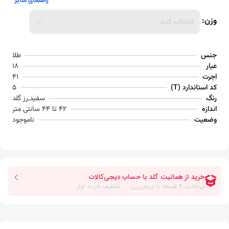
راهنمای سایز
وزن:
انتخاب کنید
جنس
طلا
عیار
18
اجرت
41
کد استاندارد (T)
5
رنگ
سفید,رز گلد
اندازه
42 تا 44 سانتی متر
وضعیت
ناموجود