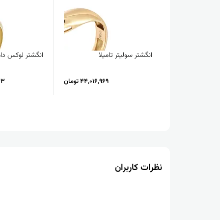
انگشتر سولیتر تامیلا
انگشتر لوکس دام
44,016,969 تومان
143
نظرات کاربران