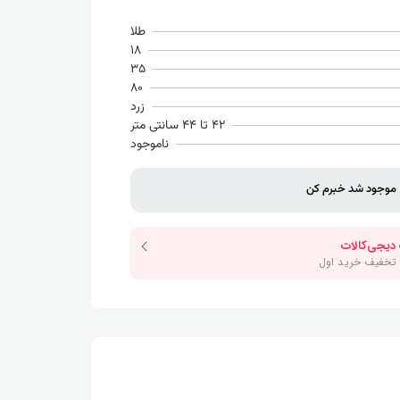
طلا
18
35
80
زرد
42 تا 44 سانتی متر
ناموجود
موجود شد خبرم کن