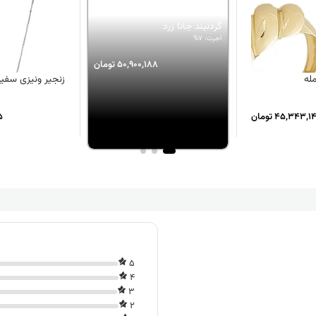
گردنبند جانا زرد
اجرت: 7%
50,900,188 تومان
له
زنجیر ونیزی سفید
45,343, تومان
55
5
4
3
2