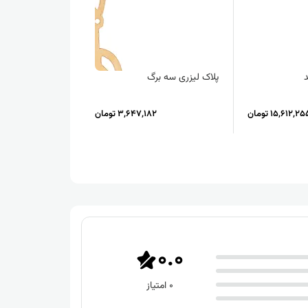
پلاک لیزری سه برگ
گردنبند اوپال ویانا
15,612,2 تومان
3,647,182 تومان
,463
0.0
0 امتیاز