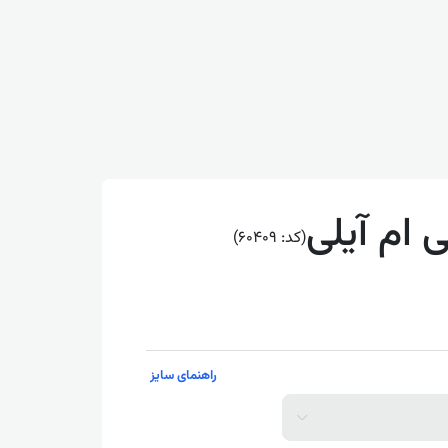
 ام آیلی
(کد: 60409)
راهنمای سایز