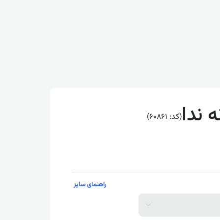
ه ندا
(کد: 60861)
راهنمای سایز