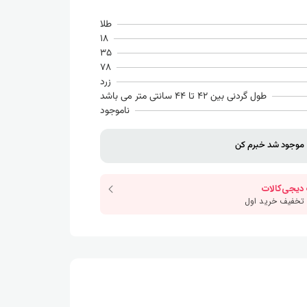
طلا
18
35
78
زرد
طول گردنی بین 42 تا 44 سانتی متر می باشد
ناموجود
موجود شد خبرم کن