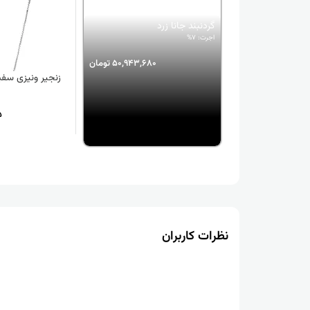
گردنبند جانا زرد
اجرت: 7%
50,943,680 تومان
زنجیر ونیزی سفی
5
نظرات کاربران