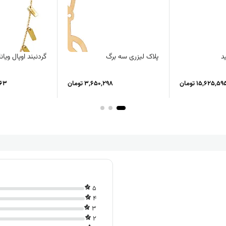
د
پلاک لیزری سه برگ
گردنبند اوپال ویانا
15,625,59 تومان
3,650,298 تومان
,363
5
4
3
2