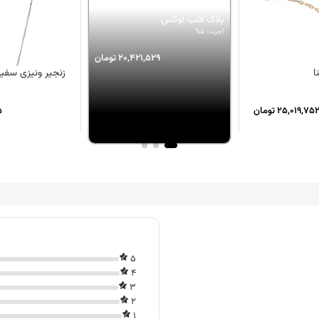
پلاک قلب لوکس
اجرت: 5%
20,421,529 تومان
ا
زنجیر ونیزی سفید
25,019,75 تومان
5
5
4
3
2
1