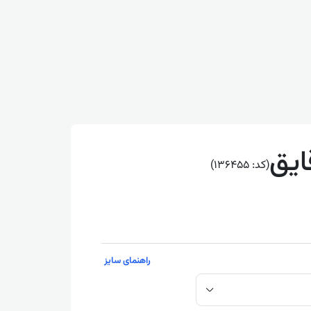
ایق
(کد: 136455)
راهنمای سایز