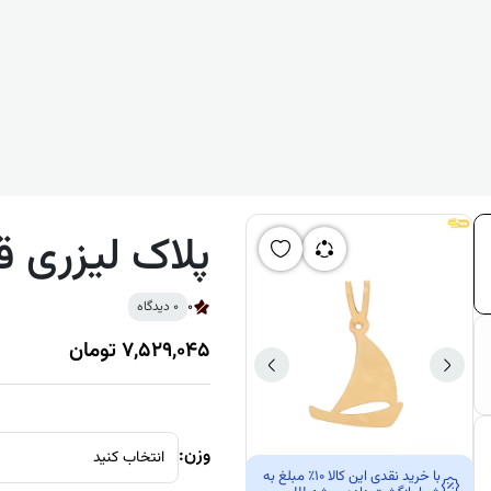
پلاک لیزری ق
0
0 دیدگاه
7,529,045 تومان
وزن:
انتخاب کنید
با خرید نقدی این کالا 10٪ مبلغ به