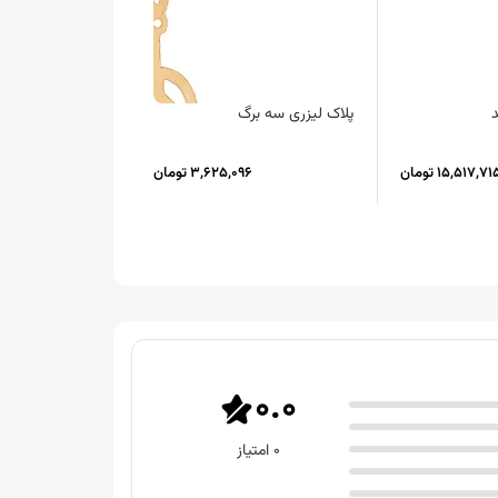
پلاک لیزری سه برگ
پلاک قلب لوکس
15,517,71 تومان
3,625,096 تومان
046
5%
24,230,575
0.0
0 امتیاز