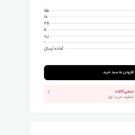
طلا
18
35
5
زرد
-
آماده ارسال
افزودن به سبد خرید