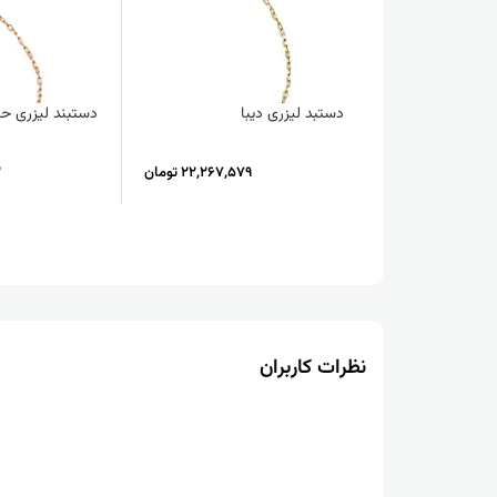
دستبد لیزری دیبا
دستبند لیزری حن
22,267,579 تومان
2
نظرات کاربران