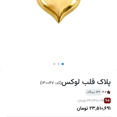
پلاک قلب لوکس
(کد: 130047)
4.6
144 دیدگاه
24,748,096 تومان
%5
23,510,691 تومان