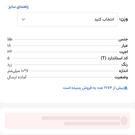
راهنمای سایز
وزن:
انتخاب کنید
جنس
طلا
عیار
18
اجرت
23
کد استاندارد (T)
5
رنگ
زرد
اندازه
7*10 میلی‌متر
وضعیت
آماده ارسال
بیش از 2174 عدد به فروش رسیده است