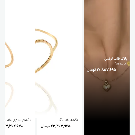
پلاک قلب لوکس
اجرت: 5%
20,857,695 تومان
انگشتر قلب آنا
انگشتر مفتولی قلب
23,403,965 تومان
23,302,670 تومان