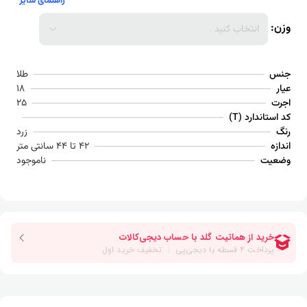
راهنمای سایز
وزن:
انتخاب کنید
جنس
طلا
عیار
18
اجرت
25
کد استاندارد (T)
رنگ
زرد
اندازه
42 تا 44 سانتی متر
وضعیت
ناموجود