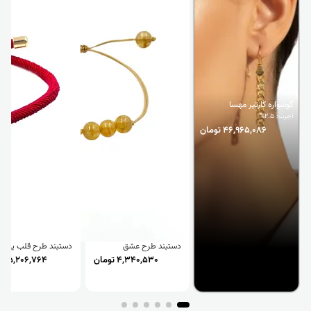
گوشواره کارتیر مهسا
اجرت: 2.5%
46,965,086 تومان
دستبند طرح عشق
دستبند طرح قلب یکتا
4,340,530 تومان
5,206,764 تومان