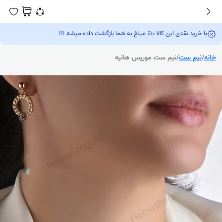
با خرید نقدی این کالا 10٪ مبلغ به شما بازگشت داده میشه !!!
خانه
/
نیم ست
/
نیم ست موریس هانیه