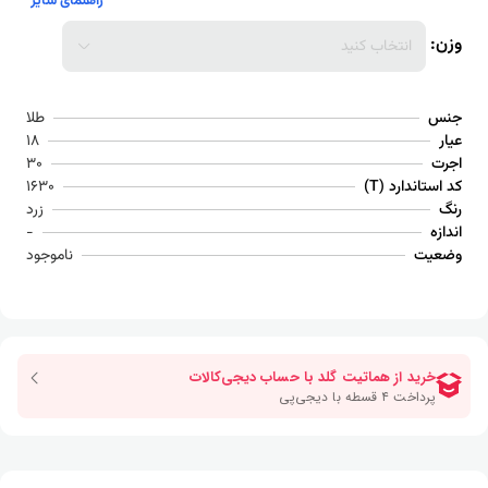
راهنمای سایز
وزن:
انتخاب کنید
جنس
طلا
عیار
18
اجرت
30
کد استاندارد (T)
1630
رنگ
زرد
اندازه
-
وضعیت
ناموجود