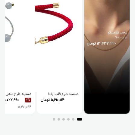
زنجیر فلامینگو
اجرت: 8%
13,433,220 تومان
دستبند طرح قلب یکتا
دستبند طرح ماهی
5,190,114 تومان
5,022,990 تومان
7%
5,401,064