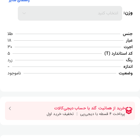
راهنمای سایز
وزن:
انتخاب کنید
جنس
طلا
عیار
18
اجرت
30
کد استاندارد (T)
5
رنگ
زرد
اندازه
-
وضعیت
ناموجود