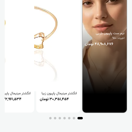
نیم ست پاپیون باربی
اجرت: 10%
48,908,676 تومان
انگشتر مینیمال پاپیون زیبا
30,351,454 تومان
22,961,534 تومان