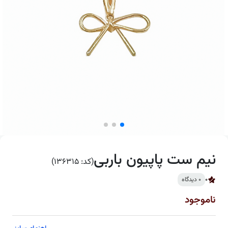
نیم ست پاپیون باربی
(کد: 136315)
0
0 دیدگاه
ناموجود