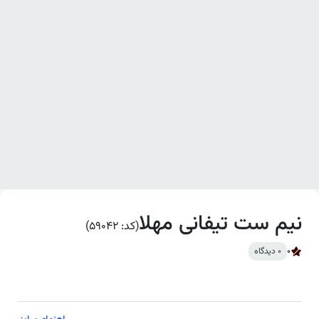
نیم ست تیفانی مهلا
(کد: 59042)
0
0 دیدگاه