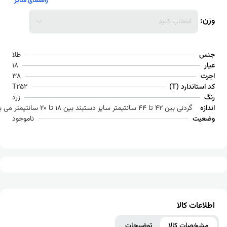
راهنمای سایز
وزن:
انتخاب کنید
جنس
طلا
عیار
18
اجرت
38
کد استاندارد (T)
T252
رنگ
زرد
اندازه
گردنی بین 42 تا 44 سانتیمتر سایز دستبند بین 18 تا 20 سانتیمتر می باشد
وضعیت
ناموجود
اطلاعات کالا
مشخصات کالا
توضیحات