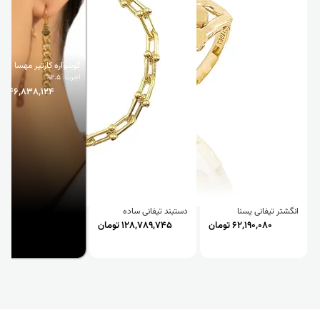
گوشواره کارتیر مهسا
اجرت: 2.5%
46,838,124 تومان
انگشتر تیفانی یسنا
دستبند تیفانی ساده
62,190,080 تومان
128,789,745 تومان