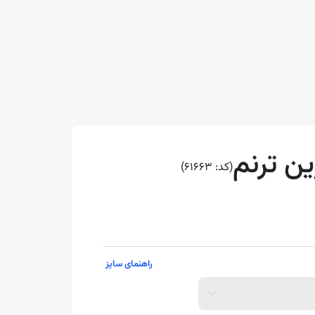
ن ترنم
(کد: 61663)
راهنمای سایز