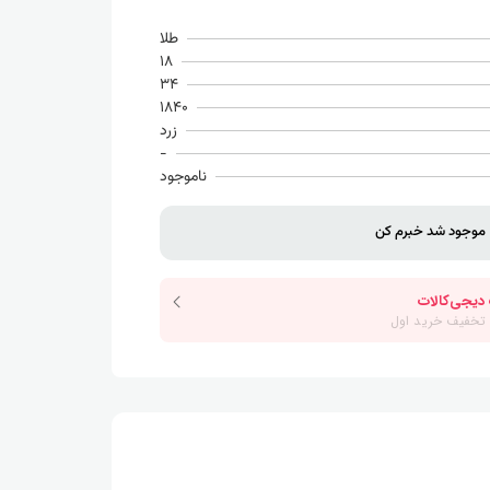
طلا
18
34
1840
زرد
-
ناموجود
موجود شد خبرم کن