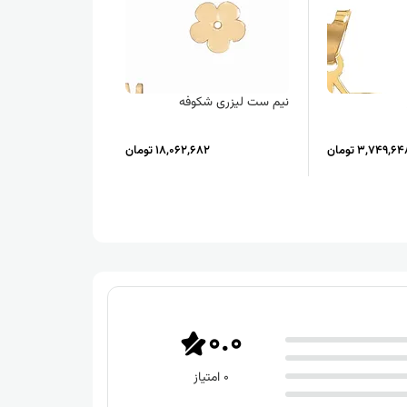
نیم ست لیزری شکوفه
نیم ست لیزری پاپ
3,749,6 تومان
18,062,682 تومان
973
0.0
0 امتیاز