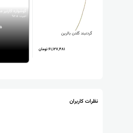
گوشواره کارتیر م
اجرت: 2.5%
35
گردنبند گلدن بالرین
61,127,481 تومان
نظرات کاربران