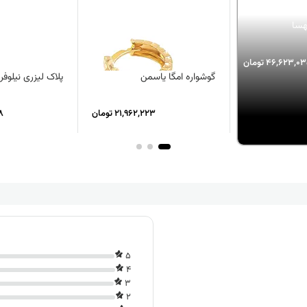
هسا
46,623,0 تومان
گوشواره امگا یاسمن
پلاک لیزری نیلوفر
21,962,223 تومان
48
5
4
3
2