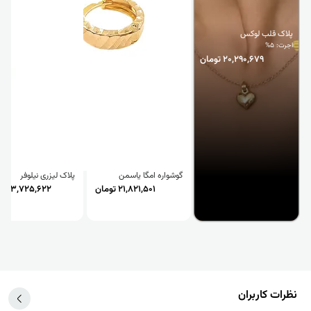
پلاک قلب لوکس
اجرت: 5%
20,290,679 تومان
گوشواره امگا یاسمن
پلاک لیزری نیلوفر
21,821,501 تومان
3,725,622 تومان
نظرات کاربران