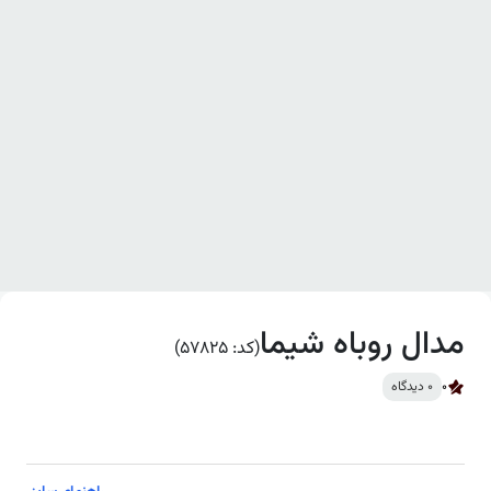
مدال روباه شیما
(کد: 57825)
0
0 دیدگاه