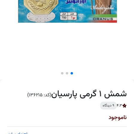
شمش 1 گرمی پارسیان
(کد: 136215)
4.3
9 دیدگاه
ناموجود