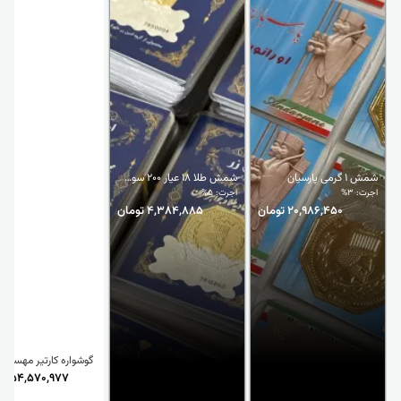
شمش 1 گرمی پارسیان
شمش طلا 18 عیار 200 سوتی
اجرت: 3%
اجرت: 5%
20,986,450 تومان
4,384,885 تومان
گوشواره کارتیر مهسا
54,570,977 تومان