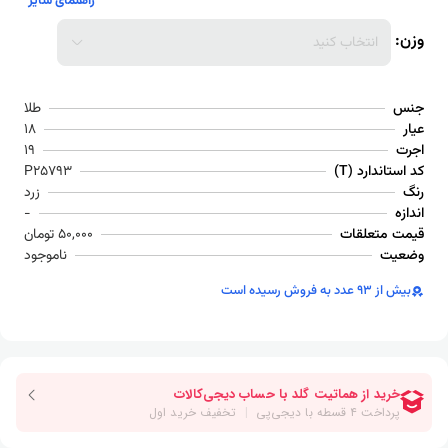
راهنمای سایز
وزن:
انتخاب کنید
جنس
طلا
عیار
18
اجرت
19
کد استاندارد (T)
P25793
رنگ
زرد
اندازه
-
قیمت متعلقات
50,000 تومان
وضعیت
ناموجود
بیش از 93 عدد به فروش رسیده است