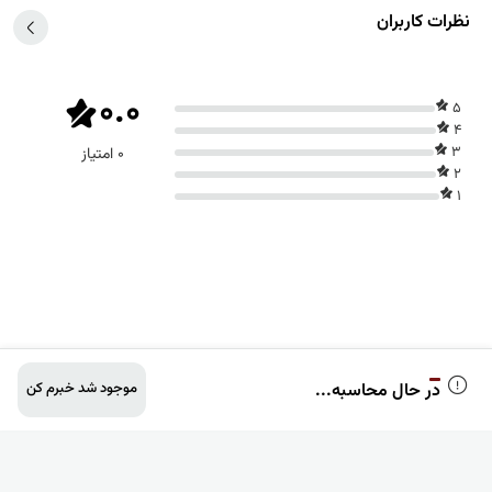
بران
0.0
0 امتیاز
ال محاسبه...
موجود شد خبرم کن