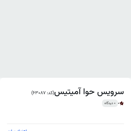
س حوا آمیتیس
(کد: 63087)