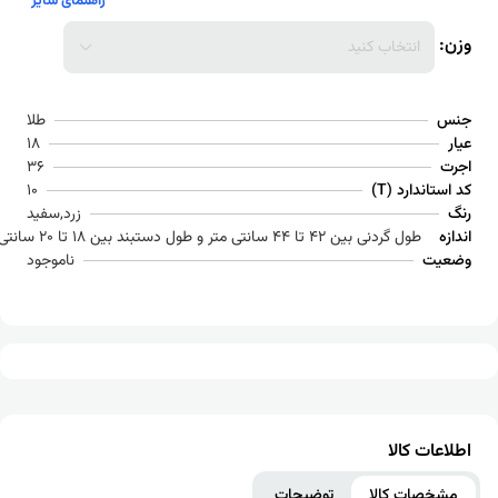
راهنمای سایز
نتخاب کنید
طلا
18
36
د (T)
10
زرد,سفید
ردنی بین 42 تا 44 سانتی متر و طول دستبند بین 18 تا 20 سانتی متر می باشد
ناموجود
کالا
 کالا
توضیحات