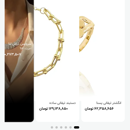
سرویس تراش لنا
اجرت: 4%
110,273,507 تومان
انگشتر تیفانی یسنا
دستبند تیفانی ساده
62,358,656 تومان
129,138,850 تومان