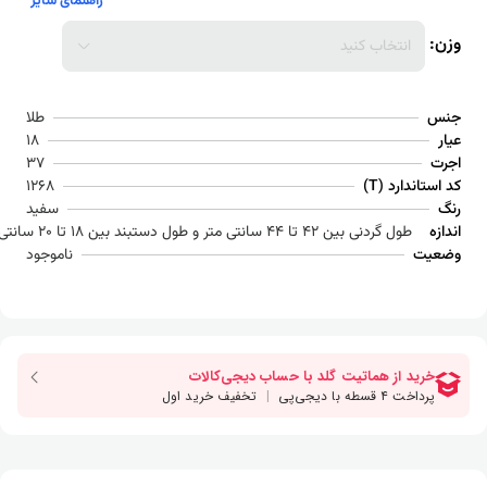
راهنمای سایز
نتخاب کنید
طلا
18
37
د (T)
1268
سفید
ردنی بین 42 تا 44 سانتی متر و طول دستبند بین 18 تا 20 سانتی متر می باشد
ناموجود