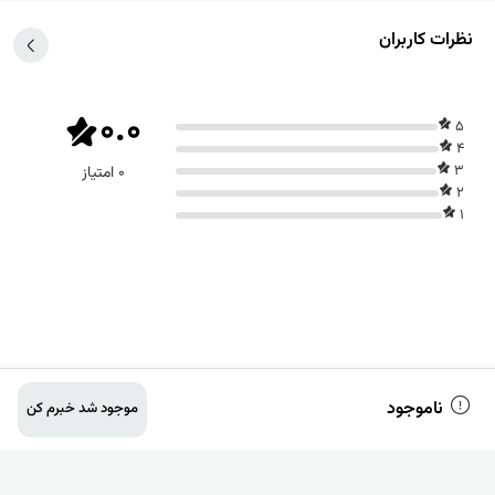
بران
0.0
0 امتیاز
جود
موجود شد خبرم کن