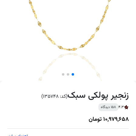
زنجیر پولکی سبک
(کد: 135748)
4.3
158 دیدگاه
10,979,658 تومان