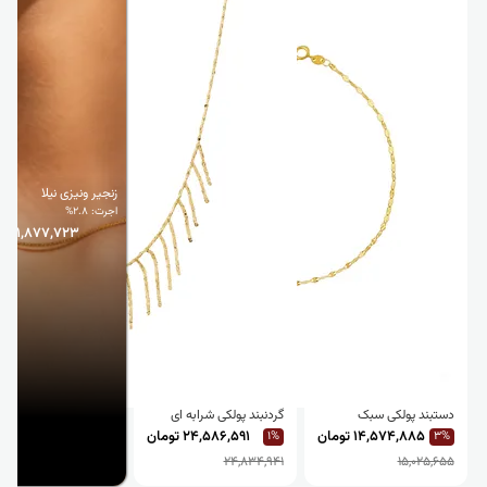
زنجیر ونیزی نیلا
اجرت: 2.8%
41,877,723 تومان
دستبند پولکی سبک
گردنبند پولکی شرابه ای
14,574,885 تومان
24,586,591 تومان
1%
3%
24,834,941
15,025,655