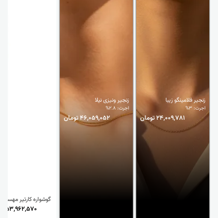
زنجیر فلامینگو زیبا
زنجیر ونیزی نیلا
اجرت: 3%
اجرت: 2.8%
24,009,781 تومان
46,059,052 تومان
گوشواره کارتیر مهسا
53,962,570 تومان