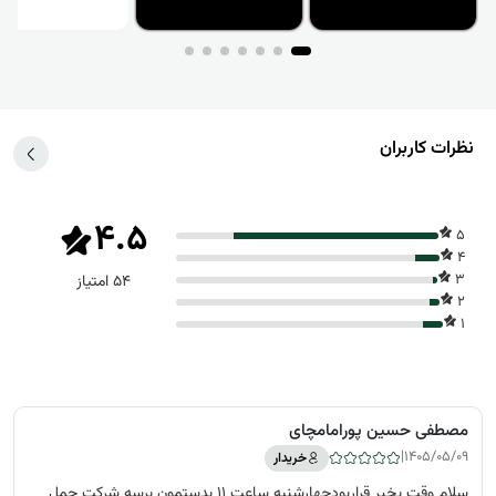
نظرات کاربران
4.5
5
4
3
54 امتیاز
2
1
مصطفی حسین پورامامچای
|
1405/05/09
خریدار
سلام وقت بخیر قراربودچهارشنبه ساعت ۱۱ بدستمون برسه شرکت حمل