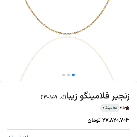
زنجیر فلامینگو زیبا
(کد: 130859)
4.5
58 دیدگاه
27,820,703 تومان