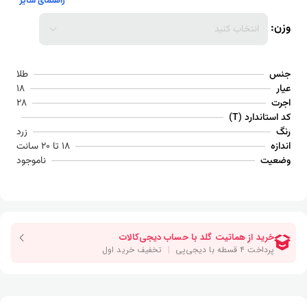
راهنمای سایز
وزن:
انتخاب کنید
جنس
طلا
عیار
18
اجرت
28
کد استاندارد (T)
رنگ
زرد
اندازه
18 تا 20 سانت
وضعیت
ناموجود