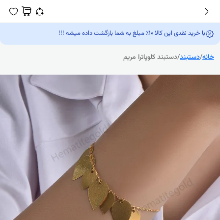
با خرید نقدی این کالا 10٪ مبلغ به شما بازگشت داده میشه !!!
خانه
/
دستبند
/
دستبند کلوپاترا مریم