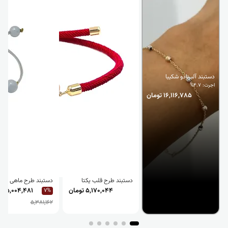
دستبند آلبرنادو شکیبا
اجرت: 4.7%
16,116,785 تومان
دستبند طرح قلب یکتا
دستبند طرح ماهی
5,170,044 تومان
5,004,481 تومان
7%
5,381,162