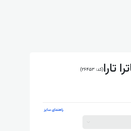
ا تارا
(کد: 26453)
راهنمای سایز