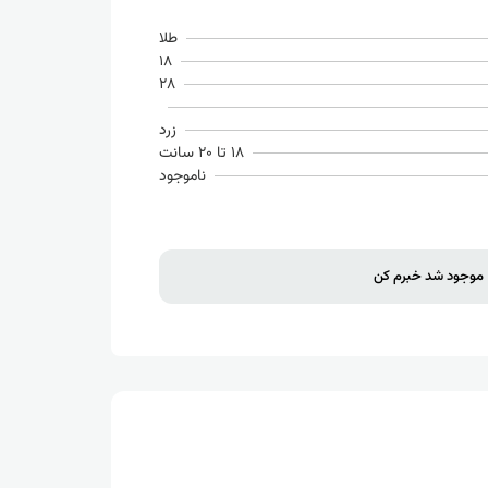
طلا
18
28
زرد
18 تا 20 سانت
ناموجود
موجود شد خبرم کن