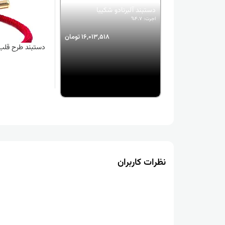
دستبند آلبرنادو شکیبا
اجرت: 4.7%
16,013,518 تومان
دستبند طرح قلب 
نظرات کاربران