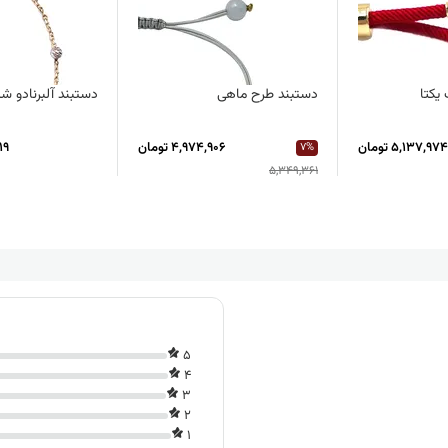
یکتا
دستبند طرح ماهی
دستبند آلبرنادو شک
5,137,974 تومان
4,974,906 تومان
719
7%
5,349,361
5
4
3
2
1