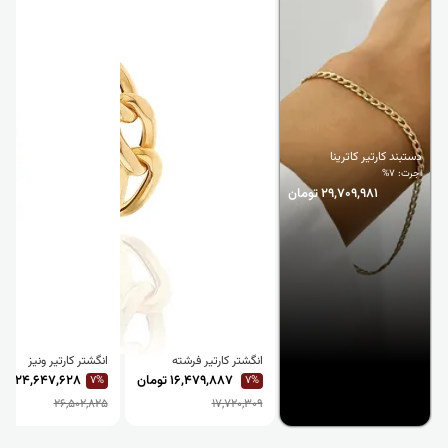
دستبند کارتیر کاترینا
اجرت: 7%
29,709,981 تومان
انگشتر کارتیر فرشته
انگشتر کارتیر ونیز
16,479,887 تومان
24,647,628 تومان
7%
7%
26,502,825
17,720,309