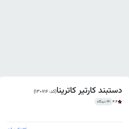
دستبند کارتیر کاترینا
(کد: 130716)
4.4
141 دیدگاه