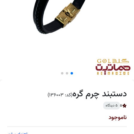
دستبند چرم گره
(کد: 136003)
5
5 دیدگاه
ناموجود