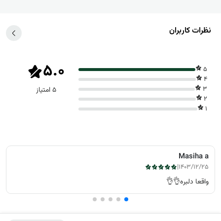
نظرات کاربران
5.0
5
4
3
5 امتیاز
2
1
Masiha a
|
1403/12/25
واقعا دلبره👌👌