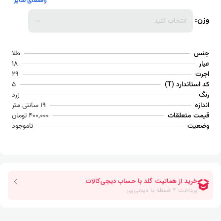
راهنمای سایز
وزن:
انتخاب کنید
جنس
طلا
عیار
18
اجرت
29
کد استاندارد (T)
5
رنگ
زرد
اندازه
19 سانتی متر
قیمت متعلقات
400,000 تومان
وضعیت
ناموجود