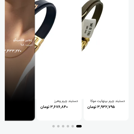
زنجیر فلامینگو
اجرت: 8%
13,433,220 تومان
دستبند چرم بینهایت موکا
دستبند چرم وهرز
3,932,795 تومان
3,676,840 تومان