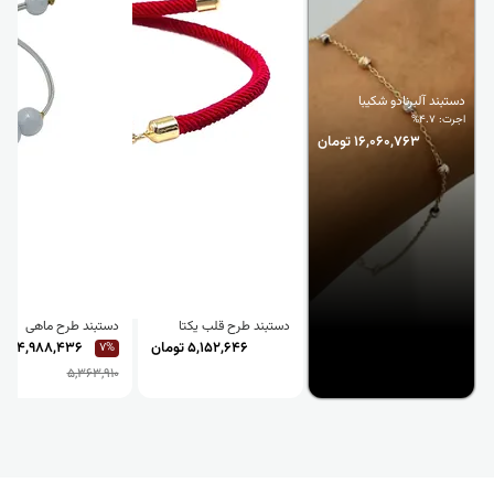
دستبند آلبرنادو شکیبا
اجرت: 4.7%
16,060,763 تومان
دستبند طرح قلب یکتا
دستبند طرح ماهی
5,152,646 تومان
4,988,436 تومان
7%
5,363,910