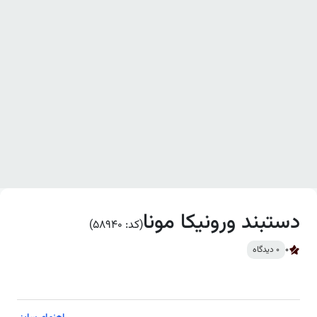
دستبند ورونیکا مونا
(کد: 58940)
0
0 دیدگاه