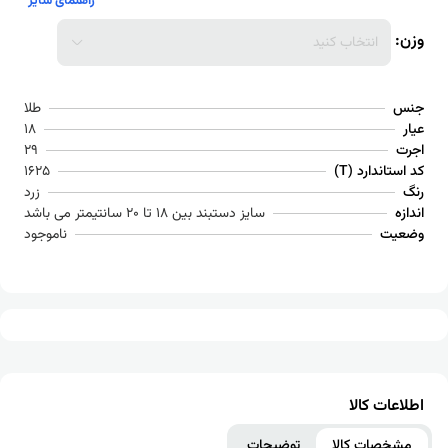
راهنمای سایز
وزن:
انتخاب کنید
جنس
طلا
عیار
18
اجرت
29
کد استاندارد (T)
1625
رنگ
زرد
اندازه
سایز دستبند بین 18 تا 20 سانتیمتر می باشد
وضعیت
ناموجود
اطلاعات کالا
مشخصات کالا
توضیحات