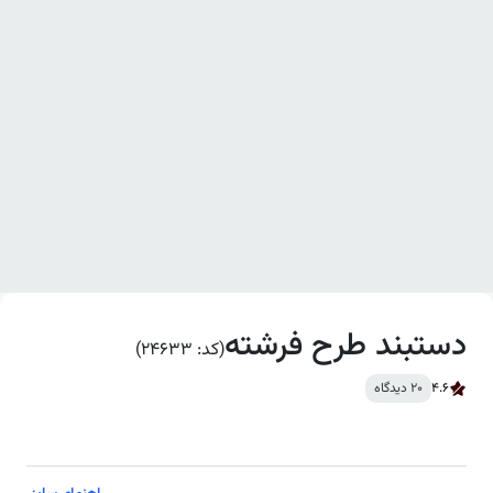
دستبند طرح فرشته
(کد: 24633)
4.6
20 دیدگاه