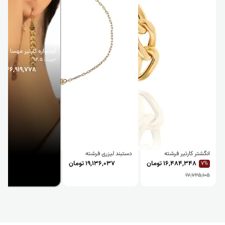
گوشواره کارتیر مهسا
اجرت: 2.5%
46,919,778 تومان
انگشتر کارتیر فرشته
دستبند لیزری فرشته
16,484,348 تومان
19,136,037 تومان
7%
17,725,105