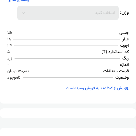
راهنمای سایز
وزن:
انتخاب کنید
جنس
طلا
عیار
18
اجرت
24
کد استاندارد (T)
5
رنگ
زرد
اندازه
-
قیمت متعلقات
150,000 تومان
وضعیت
ناموجود
بیش از 206 عدد به فروش رسیده است