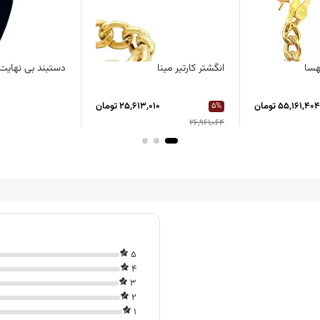
هسا
انگشتر کارتیر مینا
دستبند بی نهای
55,161,404 تومان
25,613,010 تومان
5%
26,961,064
5
4
3
2
1