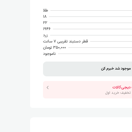
طلا
18
22
1946
زرد
قطر دستبند تقریبی 7 سانت
350,000 تومان
ناموجود
موجود شد خبرم کن