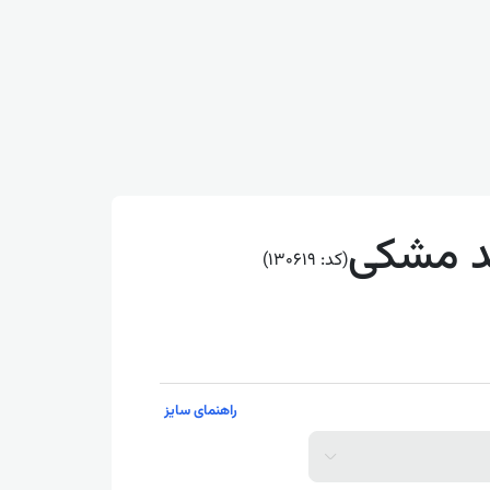
د مشکی
(کد: 130619)
راهنمای سایز