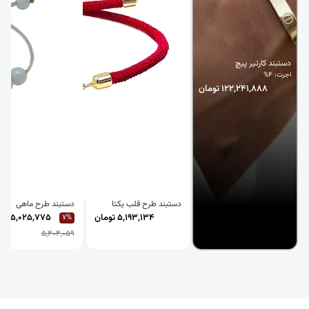
دستبند کارتیر پیچ
اجرت: 4%
122,241,888 تومان
دستبند طرح قلب یکتا
دستبند طرح ماهی
5,193,134 تومان
5,025,775 تومان
7%
5,404,059