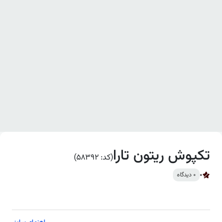
تکپوش ریتون تارا
(کد: 58392)
0
0 دیدگاه