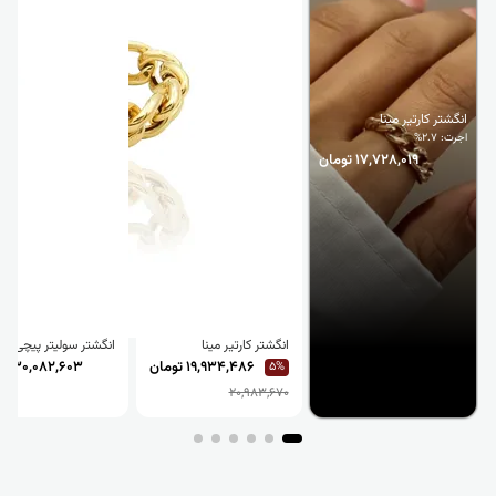
انگشتر کارتیر مینا
اجرت: 2.7%
17,728,019 تومان
انگشتر کارتیر مینا
انگشتر سولیتر پیچی
19,934,486 تومان
30,082,603 تومان
5%
20,983,670