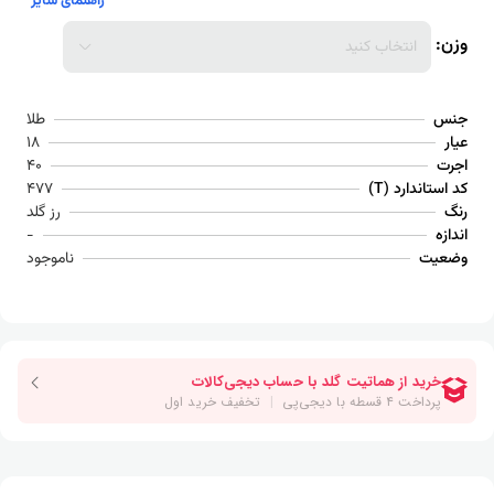
راهنمای سایز
وزن:
انتخاب کنید
جنس
طلا
عیار
18
اجرت
40
کد استاندارد (T)
477
رنگ
رز گلد
اندازه
-
وضعیت
ناموجود