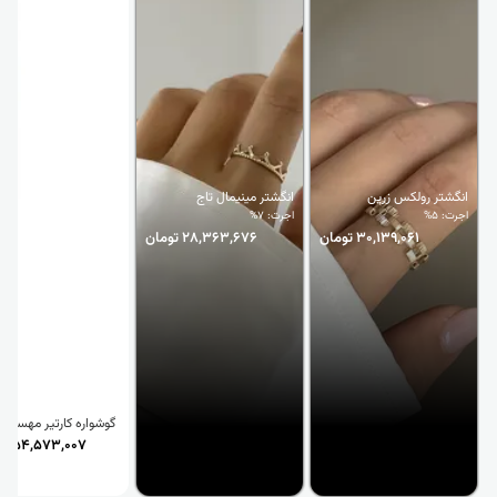
انگشتر رولکس زرین
انگشتر مینیمال تاج
اجرت: 5%
اجرت: 7%
30,139,061 تومان
28,363,676 تومان
گوشواره کارتیر مهسا
54,573,007 تومان