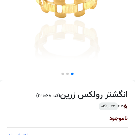
انگشتر رولکس زرین
(کد: 131068)
4.7
23 دیدگاه
ناموجود