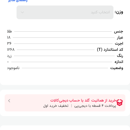
راهنمای سایز
وزن:
انتخاب کنید
جنس
طلا
عیار
18
اجرت
36
کد استاندارد (T)
1268
رنگ
زرد
اندازه
-
وضعیت
ناموجود