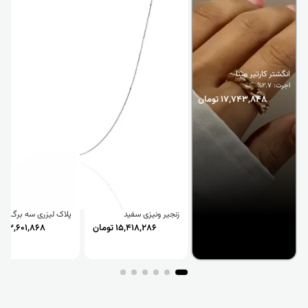
انگشتر کارتیر مینا
اجرت: 2.7%
17,743,848 تومان
زنجیر ونیزی سفید
پلاک لیزری سه برگ
15,418,286 تومان
3,601,868 تومان