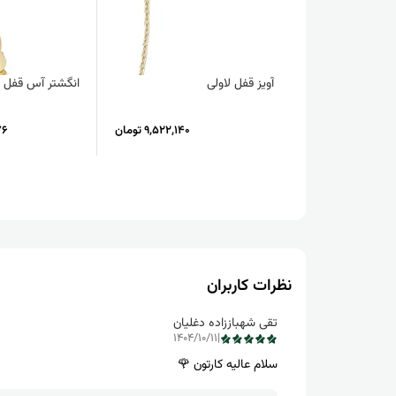
آویز قفل لاولی
انگشتر آس قفل
9,522,140 تومان
476
نظرات کاربران
تقی شهباززاده دغلیان
1404/10/11
|
سلام عالیه کارتون 🌹