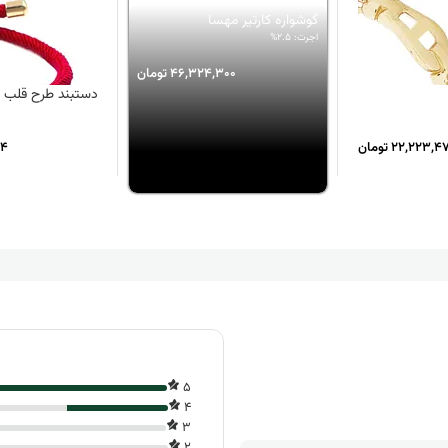
گوشواره کارتیر مهسا
اجرت: 2.5%
46,324,300 تومان
دستبند طرح قلب ی
22,223, تومان
974
5
4
3